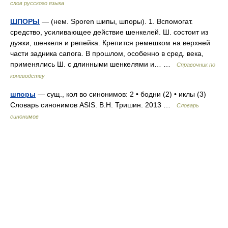
слов русского языка
ШПОРЫ
— (нем. Sporen шипы, шпоры). 1. Вспомогат.
средство, усиливающее действие шенкелей. Ш. состоит из
дужки, шенкеля и репейка. Крепится ремешком на верхней
части задника сапога. В прошлом, особенно в сред. века,
применялись Ш. с длинными шенкелями и… …
Справочник по
коневодству
шпоры
— сущ., кол во синонимов: 2 • бодни (2) • иклы (3)
Словарь синонимов ASIS. В.Н. Тришин. 2013 …
Словарь
синонимов