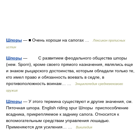
Шпоры
— ■ Очень хороши на сапогах …
Лексикон прописных
истин
Шпоры
— С развитием феодального общества шпоры
(нем. Sporn), кроме своего прямого назначения, являлись еще
и знаком рыцарского достоинства, которым обладали только те,
кто имел право и обязанность воевать в седле, в
противоположность воинам… …
Энциклопедия средневекового
оружия
Шпоры
— У этого термина существуют и другие значения, см.
Пяточная шпора. English riding spur Шпоры приспособление
всадника, прикрепляемое к заднику сапога. Относится к
вспомогательным средствам управления лошадью.
Применяются для усиления… …
Википедия